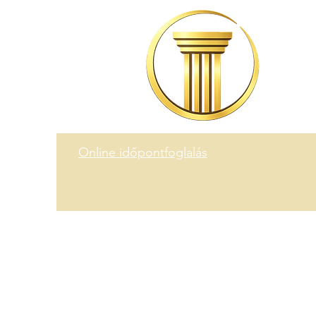
Online időpontfoglalás