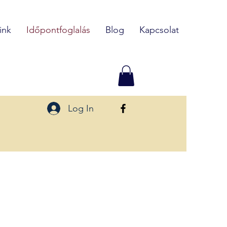
ink
Időpontfoglalás
Blog
Kapcsolat
Log In