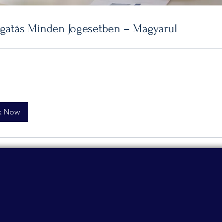
gatás Minden Jogesetben – Magyarul
k Now